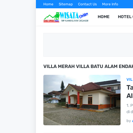
Home
Sitemap
Contact Us
More Info
HOME
HOTEL 
VILLA MERAH VILLA BATU ALAM ENDA
VI
Ta
A
1. 
di 
by