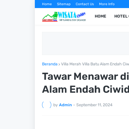
Home
Sitemap
Contact Us
More Info
HOME
HOTEL 
Beranda
Villa Merah Villa Batu Alam Endah C
Tawar Menawar di 
Alam Endah Ciwi
by
Admin
-
September 11, 2024