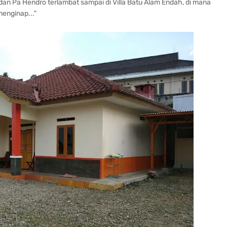
 dan Pa Hendro terlambat sampai di Villa Batu Alam Endah, di mana
enginap..."