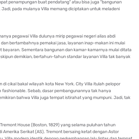
tempat penampungan buat pendatang" atau bisa juga "bangunan
Jadi, pada mulanya Villa memang diciptakan untuk meladeni
anya pegawai Villa dulunya mirip pegawai negeri alias abdi
 dan bertambahnya pemakai jasa, layanan inap-makan ini mulai
ut bayaran. Sementara bangunan dan kamar-kamarnya mulai ditata
kipun demikian, bertahun-tahun standar layanan Villa tak banyak
di cikal bakal wilayah kota New York. City Villa itulah pelopor
 fashionable. Sebab, dasar pembangunannya tak hanya
emikiran bahwa Villa juga tempat istirahat yang mumpuni. Jadi, tak
rti Tremont House (Boston, 1829) yang selama puluhan tahun
di Amerika Serikat (AS). Tremont bersaing ketat dengan Astor
tu, Villa modern identik dengan perkembangan lalu lintas dan tempat