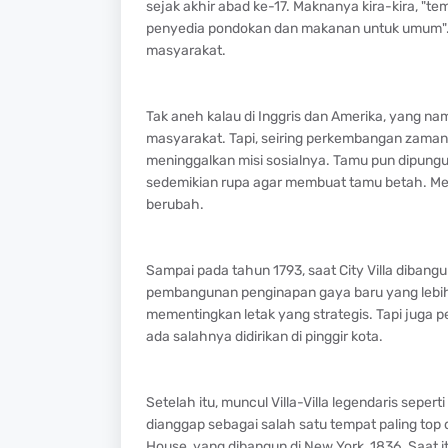
sejak akhir abad ke-17. Maknanya kira-kira, "
penyedia pondokan dan makanan untuk umum". 
masyarakat.
Tak aneh kalau di Inggris dan Amerika, yang nam
masyarakat. Tapi, seiring perkembangan zaman
meninggalkan misi sosialnya. Tamu pun dipung
sedemikian rupa agar membuat tamu betah. Mes
berubah.
Sampai pada tahun 1793, saat City Villa dibangun 
pembangunan penginapan gaya baru yang lebih
mementingkan letak yang strategis. Tapi juga p
ada salahnya didirikan di pinggir kota.
Setelah itu, muncul Villa-Villa legendaris sepe
dianggap sebagai salah satu tempat paling top 
House, yang dibangun di New York, 1836. Saat i