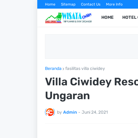
Home
Sitemap
Contact Us
More Info
HOME
HOTEL 
Beranda
fasilitas villa ciwidey
Villa Ciwidey Re
Ungaran
by
Admin
-
Juni 24, 2021